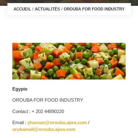
ACCUEIL
/
ACTUALITÉS
/
OROUBA FOR FOOD INDUSTRY
Egypte
OROUBA FOR FOOD INDUSTRY
Contact : + 202 44890220
Email :
yhassan@orouba.ajwa.com
/
orubamail@orouba.ajwa.com