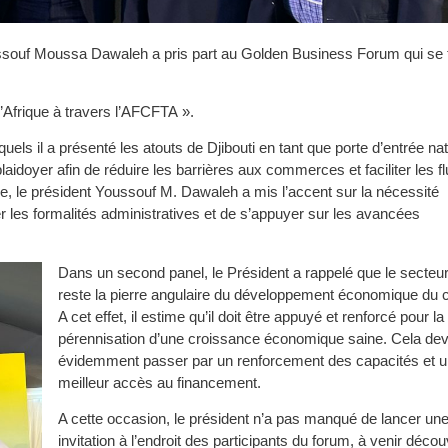
ouf Moussa Dawaleh a pris part au Golden Business Forum qui se t
l’Afrique à travers l’AFCFTA ».
els il a présenté les atouts de Djibouti en tant que porte d’entrée nat
plaidoyer afin de réduire les barrières aux commerces et faciliter les f
ible, le président Youssouf M. Dawaleh a mis l’accent sur la nécessité
ier les formalités administratives et de s’appuyer sur les avancées
Dans un second panel, le Président a rappelé que le secteur
reste la pierre angulaire du développement économique du c
A cet effet, il estime qu’il doit être appuyé et renforcé pour la
pérennisation d’une croissance économique saine. Cela de
évidemment passer par un renforcement des capacités et 
meilleur accès au financement.
A cette occasion, le président n’a pas manqué de lancer un
invitation à l’endroit des participants du forum, à venir découv