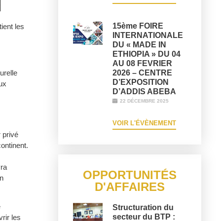
15ème FOIRE
ient les
INTERNATIONALE
DU « MADE IN
ETHIOPIA » DU 04
AU 08 FEVRIER
2026 – CENTRE
urelle
D’EXPOSITION
lux
D’ADDIS ABEBA
22 DÉCEMBRE 2025
VOIR L'ÉVÈNEMENT
 privé
ontinent.
vra
OPPORTUNITÉS
un
D'AFFAIRES
e
Structuration du
secteur du BTP :
rir les