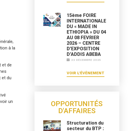
15ème FOIRE
INTERNATIONALE
DU « MADE IN
ETHIOPIA » DU 04
AU 08 FEVRIER
nérale,
2026 – CENTRE
ion à la
D’EXPOSITION
D’ADDIS ABEBA
22 DÉCEMBRE 2025
 et de
mmes
VOIR L'ÉVÈNEMENT
 et du
rivé
voir un
OPPORTUNITÉS
D'AFFAIRES
Structuration du
secteur du BTP :