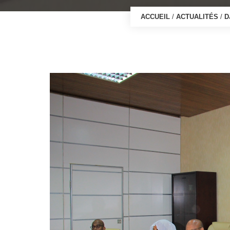
ACCUEIL
/
ACTUALITÉS
/
D