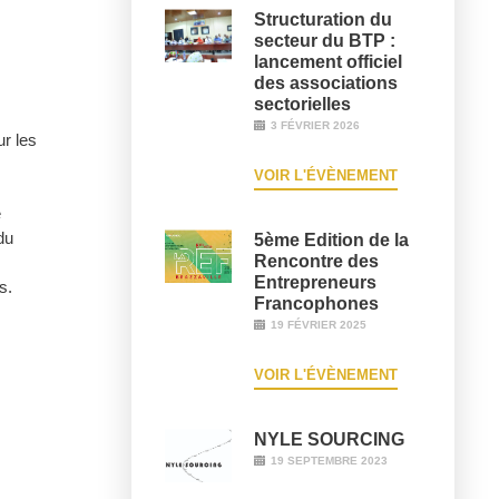
Structuration du
secteur du BTP :
lancement officiel
des associations
sectorielles
3 FÉVRIER 2026
ur les
VOIR L'ÉVÈNEMENT
e
du
5ème Edition de la
Rencontre des
Entrepreneurs
s.
Francophones
19 FÉVRIER 2025
VOIR L'ÉVÈNEMENT
NYLE SOURCING
19 SEPTEMBRE 2023