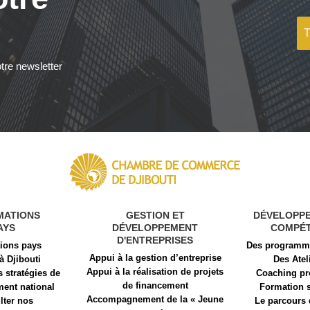
tre newsletter
MATIONS
GESTION ET
DÉVELOPP
AYS
DÉVELOPPEMENT
COMPÉ
D'ENTREPRISES
tions pays
Des programme
Appui à la gestion d’entreprise
 à Djibouti
Des Atel
Appui à la réalisation de projets
s stratégies de
Coaching pr
de financement​
ent national
Formation 
Accompagnement de la « Jeune
lter nos
Le parcours 