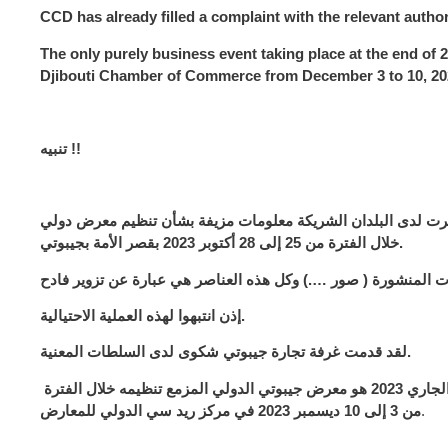
CCD has already filled a complaint with the relevant author
The only purely business event taking place at the end of 20
Djibouti Chamber of Commerce from December 3 to 10, 2023
تنبيه !!
شرت لدى البلدان الشريكة معلومات مزيفة بشأن تنظيم معرض دولي
خلال الفترة من 25 إلى 28 أكتوبر 2023 بقصر الأمة بجيبوتي.
إذن انتبهوا لهذه العملية الاحتيالية.
لقد قدمت غرفة تجارة جيبوتي شكوى لدى السلطات المعنية.
والجدير بالذكر أن الحدث الوحيد الذي ستنظمه غرفة تجارة جيبوتي في نهاية العام الجاري 2023 هو معرض جيبوتي الدولي المزمع تنظيمه خلال الفترة
من 3 إلى 10 ديسمبر 2023 في مركز ريد سي الدولي للمعارض
.