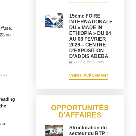
15ème FOIRE
INTERNATIONALE
DU « MADE IN
ffuse,
ETHIOPIA » DU 04
023 au
AU 08 FEVRIER
2026 – CENTRE
D’EXPOSITION
D’ADDIS ABEBA
22 DÉCEMBRE 2025
r la
VOIR L'ÉVÈNEMENT
reading
the
OPPORTUNITÉS
D'AFFAIRES
s a
Structuration du
secteur du BTP :