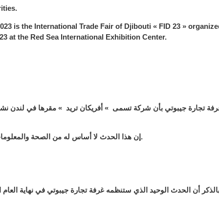
ities.
23 is the International Trade Fair of Djibouti « FID 23 » organize
 at the Red Sea International Exhibition Center.
رفة تجارة جيبوتي بأن شركة تسمى » أفريكان تريد » مقرها في لندن ن
إن هذا الحدث لا أساس له من الصحة والمعلومات المنشورة ( صور ….) وكل هذه العناصر هي عبارة عن تزوير فادح.