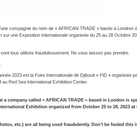
’une compagnie du nom de « AFRICAN TRADE » basée à Londres di
on sur une Exposition Internationale organisée du 25 au 28 Octobre 2
 sont tous utilisés frauduleusement. Ne vous laissez pas prendre.
.
née 2023 est la Foire Internationale de Djibouti « FID » organisée pa
u Red Sea International Exhibition Center.
at a company called « AFRICAN TRADE » based in London is sp
International Exhibition organized from October 25 to 28, 2023 at 
tos, etc.) are all being used fraudulently. Don’t be fooled this i